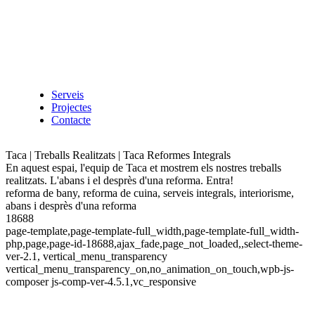
Serveis
Projectes
Contacte
Taca | Treballs Realitzats | Taca Reformes Integrals
En aquest espai, l'equip de Taca et mostrem els nostres treballs
realitzats. L'abans i el desprès d'una reforma. Entra!
reforma de bany, reforma de cuina, serveis integrals, interiorisme,
abans i desprès d'una reforma
18688
page-template,page-template-full_width,page-template-full_width-
php,page,page-id-18688,ajax_fade,page_not_loaded,,select-theme-
ver-2.1, vertical_menu_transparency
vertical_menu_transparency_on,no_animation_on_touch,wpb-js-
composer js-comp-ver-4.5.1,vc_responsive